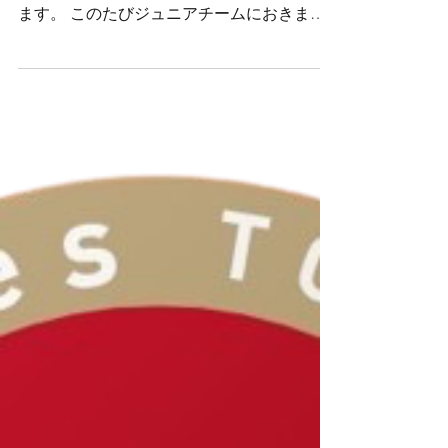
験会実施のお知らせ
平素より、エリース東京アカデミーの活動に
ご理解とご支援を賜り、誠にありがとうござ
ます。 このたびジュニアチームにおきまし
て、新小学1,2年生を対象とした体験会を実
施いたしますのでお知らせいたします。 お
申し込みは下記URLよりフォームの入力をお
願いいたします。
https://forms.gle/7KzLhuwNw5QzYWfcA た
くさんのご応募お待ちしております。